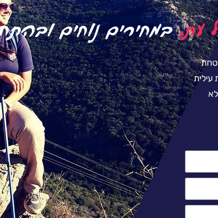
בטחת
 עילית
לא