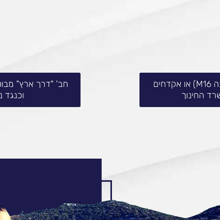
מאבטחינו חמושים בנשקים ארוכי קנה מסוג M4 (קנה מעובה M16) או אקדחים
חב' "דרך ארץ" מבוט
וכנגד נ